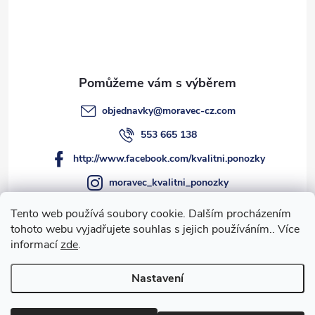
í
objednavky
@
moravec-cz.com
553 665 138
http://www.facebook.com/kvalitni.ponozky
moravec_kvalitni_ponozky
Tento web používá soubory cookie. Dalším procházením
tohoto webu vyjadřujete souhlas s jejich používáním.. Více
informací
zde
.
Informace pro vás
Nastavení
Copyright 2026
MORAVEC Kvalitní ponožky s.r.o.
. Všechna práva
vyhrazena.
Upravit nastavení cookies