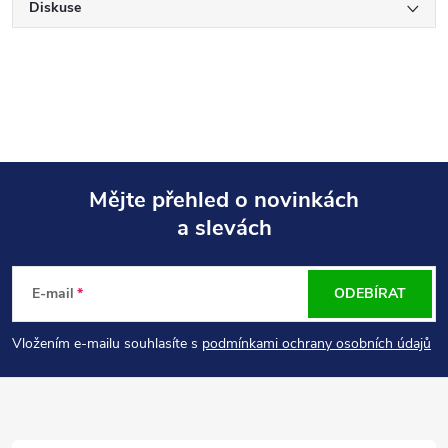
Diskuse
Mějte přehled o novinkách
a slevách
Z
á
E-mail
ODEBÍRAT
p
Vložením e-mailu souhlasíte s
podmínkami ochrany osobních údajů
a
t