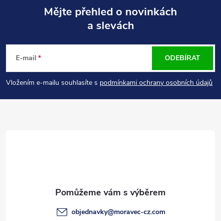
Mějte přehled o novinkách
a slevách
Z
á
E-mail
ODEBÍRAT
p
Vložením e-mailu souhlasíte s
podmínkami ochrany osobních údajů
a
t
í
objednavky
@
moravec-cz.com