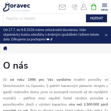
Přejít
NÁKUPNÍ
KOŠÍK
na
obsah
HLEDAT
Od 27.7. do 9.8.2026 máme celozávodní dovolenou. Vaše
objednávky budou odesílány s drobným zpožděním i během tohoto
data. Děkujeme za pochopení ❤️🧦
Domů
O nás
Již
od roku 1996 pro Vás vyrábíme
kvalitní ponožky ve
Skrochovicích na Opavsku. S jedním bazarovým pletacím strojem v
garáži rodinného domu jsme se postupně rozrostli až do nynějších
rozměrů - patříme mezi největší české výrobce ponožek a
ponožkového zboží s výrobní kapacitou
více než 1.500.000 párů
ponožek za rok
. Byla to dlouhá cesta, která nebyla vždy lehká. Za