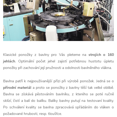
Klasické ponožky z bavlny pro Vás pleteme na
strojích o 160
jehlách
. Optimální počet jehel zajistí potřebnou hustotu úpletu
ponožky při zachování její pružnosti a odolnosti bavlněného vlákna.
Bavlna patří k nejpoužívanější přízi při výrobě ponožek. Jedná se o
přírodní materiál
a proto se ponožky z bavlny těší tak velké oblibě.
Bavlna se získává pěstováním bavlníku, z kterého se poté ručně
sklízí, čistí a balí do balíku. Balíky bavlny putují na testovaní kvality.
Po schválení kvality se bavlna zpracovává spřádáním do vláken o
požadované hrubosti, resp. tloušťce.