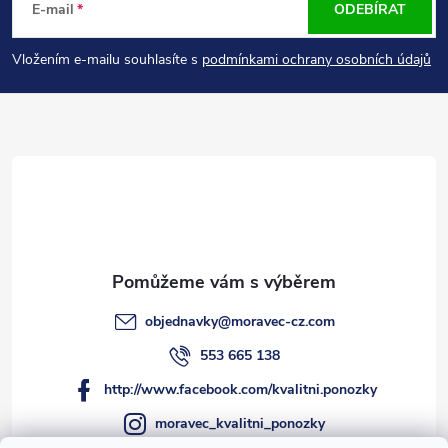
á
E-mail
ODEBÍRAT
p
Vložením e-mailu souhlasíte s
podmínkami ochrany osobních údajů
a
t
í
objednavky
@
moravec-cz.com
553 665 138
http://www.facebook.com/kvalitni.ponozky
moravec_kvalitni_ponozky