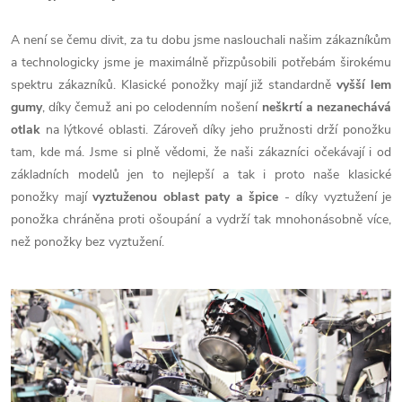
A není se čemu divit, za tu dobu jsme naslouchali našim zákazníkům
a technologicky jsme je maximálně přizpůsobili potřebám širokému
spektru zákazníků. Klasické ponožky mají již standardně
vyšší lem
gumy
, díky čemuž ani po celodenním nošení
neškrtí a nezanechává
otlak
na lýtkové oblasti. Zároveň díky jeho pružnosti drží ponožku
tam, kde má. Jsme si plně vědomi, že naši zákazníci očekávají i od
základních modelů jen to nejlepší a tak i proto naše klasické
ponožky mají
vyztuženou oblast paty a špice
- díky vyztužení je
ponožka chráněna proti ošoupání a vydrží tak mnohonásobně více,
než ponožky bez vyztužení.