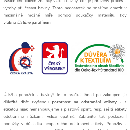
Vašich chodidlech známky vláken bavlny, což je přirozený proces z
výroby při česaní bavlny. Tento nedostatek se snažíme omezit v
maximálně možné míře pomocí soukačky materiálu, kdy
vlákna
čistíme
parafínem
.
Údržba ponožek z bavlny? Je to hračka!
Ihned po zakoupení je
důležité dbát zvýšenou
pozornost na odstranění etikety
- s
etiketou nijak nemanipulujeme a plastový splint, resp. sešití etikety
odstraníme nůžkami, velice opatrně. Zabráníte tak poškození
ponožky v důsledku neopatrného odstranění etikety. Ponožky z