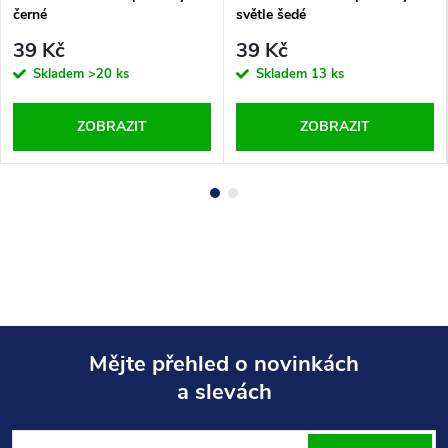
černé
světle šedé
39 Kč
39 Kč
Skladem
>20 ks
Skladem
13 ks
ZOBRAZIT
ZOBRAZIT
Mějte přehled o novinkách
a slevách
Z