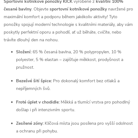
Sportovní kotníkové ponožky KICK
vyrobené z
kvalitní 100%
česané bavlny
. Objevte
sportovní kotníkové ponožky
navržené pro
maximální komfort a podporu během jakékoliv aktivity! Tyto
ponožky spojují moderní technologie s kvalitními materiály, aby vám
poskytly perfektní oporu a pohodlí, ať už běháte, cvičíte, nebo
trávíte dlouhý den na nohou.
Složení:
65 % česaná bavlna, 20 % polypropylen, 10 %
polyester, 5 % elastan – zajišťuje měkkost, prodyšnost a
pružnost.
Bezešvé šití špice:
Pro dokonalý komfort bez otlaků a
nepříjemných švů.
Froté úplet v chodidle:
Měkká a tlumící vrstva pro pohodlný
došlap i při intenzivním sportu.
Zesílené zóny:
Klíčová místa jsou posílena pro vyšší odolnost
a ochranu při pohybu.