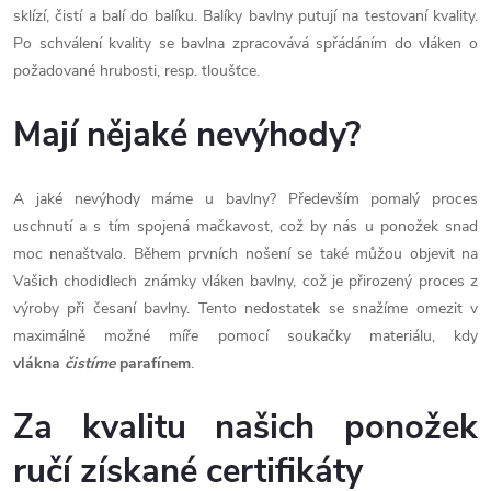
sklízí, čistí a balí do balíku. Balíky bavlny putují na testovaní kvality.
Po schválení kvality se bavlna zpracovává spřádáním do vláken o
požadované hrubosti, resp. tloušťce.
Mají nějaké nevýhody?
A jaké nevýhody máme u bavlny? Především pomalý proces
uschnutí a s tím spojená mačkavost, což by nás u ponožek snad
moc nenaštvalo. Během prvních nošení se také můžou objevit na
Vašich chodidlech známky vláken bavlny, což je přirozený proces z
výroby při česaní bavlny. Tento nedostatek se snažíme omezit v
maximálně možné míře pomocí soukačky materiálu, kdy
vlákna
čistíme
parafínem
.
Za kvalitu našich ponožek
ručí získané certifikáty