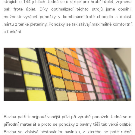
strojích o 144 jehlách. Jedná se o stroje pro hrubší úplet, zejména
pak froté úplet. Díky optimalizací těchto strojů jsme dosáhli
možnosti vyrábět ponožky v kombinace froté chodidlo a oblast
nártu z tenké pleteniny. Ponožky se tak stávají maximálně komfortní
a funkční.
Bavlna patří k nejpoužívanější přízi při výrobě ponožek. Jedná se o
přírodní materiál
a proto se ponožky z bavlny těší tak velké oblibě.
Bavlna se získává pěstováním bavlníku, z kterého se poté ručně