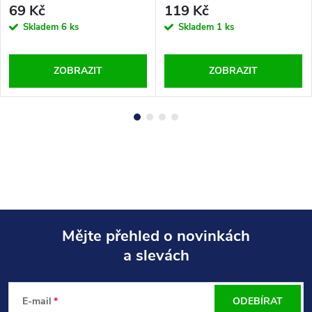
69 Kč
119 Kč
Skladem
6 ks
Skladem
1 ks
ZOBRAZIT
ZOBRAZIT
Mějte přehled o novinkách
a slevách
Z
á
E-mail
ODEBÍRAT