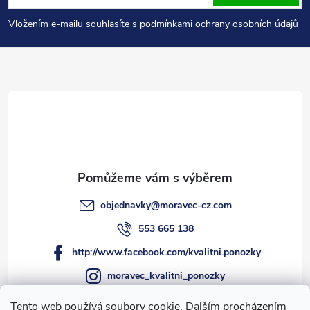
p
Vložením e-mailu souhlasíte s
podmínkami ochrany osobních údajů
a
t
í
objednavky
@
moravec-cz.com
553 665 138
http://www.facebook.com/kvalitni.ponozky
moravec_kvalitni_ponozky
Tento web používá soubory cookie. Dalším procházením