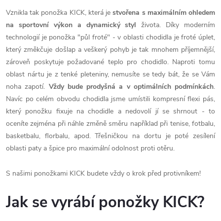
Vznikla tak ponožka KICK, která je
stvořena s maximálním ohledem
na sportovní výkon a dynamický styl
života. Díky moderním
technologií je ponožka "půl froté" - v oblasti chodidla je froté úplet,
který změkčuje došlap a veškerý pohyb je tak mnohem příjemnější,
zároveň poskytuje požadované teplo pro chodidlo. Naproti tomu
oblast nártu je z tenké pleteniny, nemusíte se tedy bát, že se Vám
noha zapotí.
Vždy bude prodyšná a v optimálních podmínkách
.
Navíc po celém obvodu chodidla jsme umístili kompresní flexi pás,
který ponožku fixuje na chodidle a nedovolí jí se shrnout - to
oceníte zejména při náhle změně směru například při tenise, fotbalu,
basketbalu, florbalu, apod. Třešničkou na dortu je poté zesílení
oblasti paty a špice pro maximální odolnost proti otěru.
S našimi ponožkami KICK budete vždy o krok před protivníkem!
Jak se vyrábí ponožky KICK?