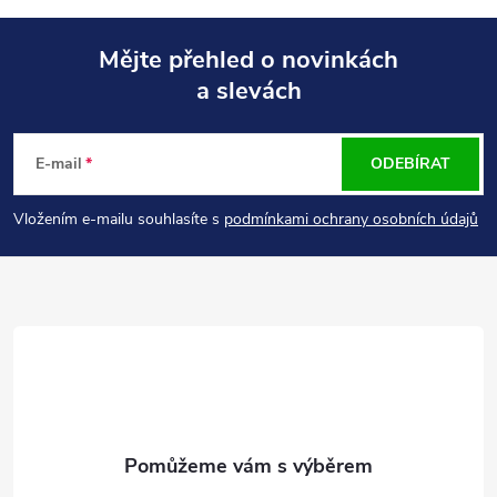
Mějte přehled o novinkách
a slevách
Z
á
E-mail
ODEBÍRAT
p
Vložením e-mailu souhlasíte s
podmínkami ochrany osobních údajů
a
t
í