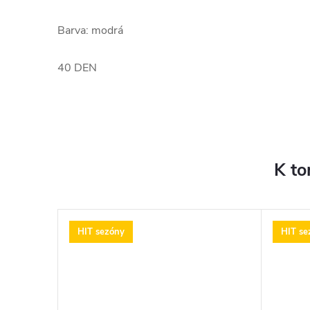
Barva: modrá
40 DEN
K to
HIT sezóny
HIT se