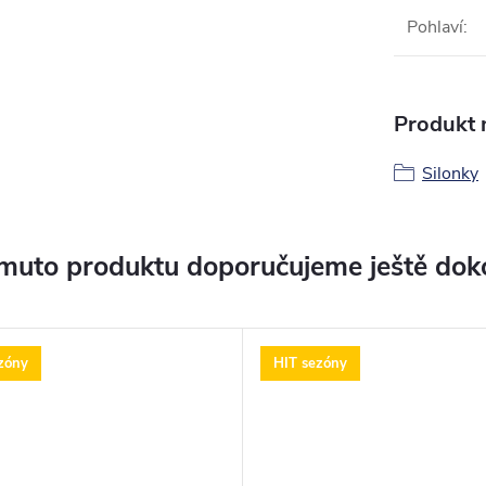
Pohlaví
:
Produkt n
Silonky
muto produktu doporučujeme ještě dok
zóny
HIT sezóny