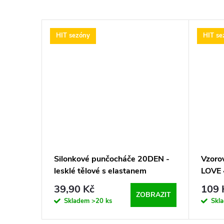
HIT sezóny
HIT se
Silonkové punčocháče 20DEN -
Vzoro
 40
lesklé tělové s elastanem
LOVE 
39,90 Kč
109 
BRAZIT
ZOBRAZIT
Skladem
>20 ks
Skl