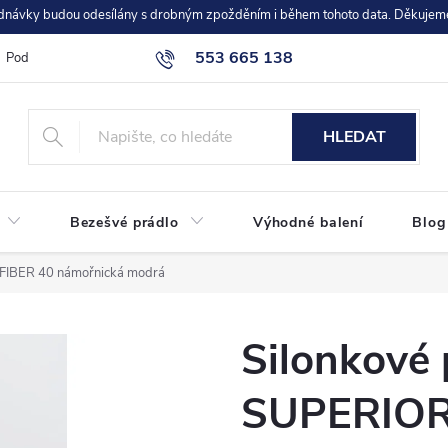
dnávky budou odesílány s drobným zpožděním i během tohoto data. Děkujem
553 665 138
Podmínky ochrany osobních údajů
objednavky@moravec-cz.com
HLEDAT
Bezešvé prádlo
Výhodné balení
Blog
FIBER 40 námořnická modrá
Silonkové
SUPERIOR