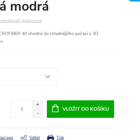
á modrá
odrobnosti hodnocení
CROFIBER 40 vhodné do chladnějšího počasí z 3D
VLOŽIT DO KOŠÍKU
dací pes
Sdílet
Tisk