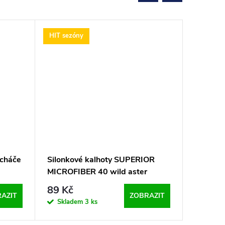
HIT sezóny
HIT sezó
ocháče
Silonkové kalhoty SUPERIOR
Silonko
MICROFIBER 40 wild aster
špičkou
tělové
89 Kč
24,90
AZIT
ZOBRAZIT
Skladem
3 ks
Sklad