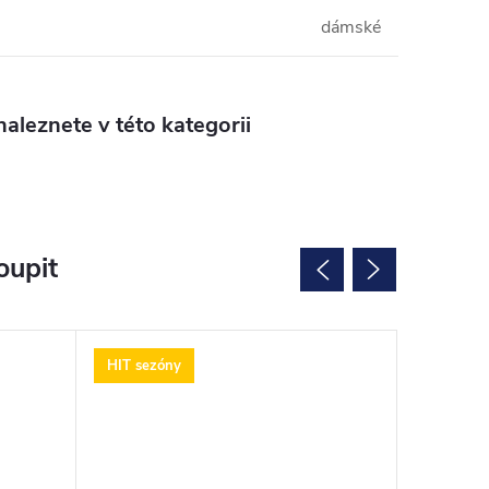
dámské
aleznete v této kategorii
oupit
HIT sezóny
HIT sezó