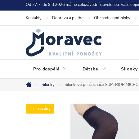
Přejít
Od 27.7. do 9.8.2026 máme celozávodní dovolenou. Vaše obje
na
Kontakty
Doprava a platba
Obchodní podmínky
obsah
Pro dospělé
Dětské
Silonky
Silonky
Silonkové punčocháče SUPERIOR MICRO
Domů
HIT sezóny