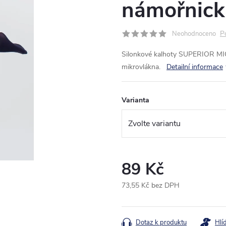
námořnick
P
Neohodnoceno
Silonkové kalhoty SUPERIOR MI
mikrovlákna.
Detailní informace
Varianta
89 Kč
73,55 Kč bez DPH
Měrná
cena:
Dotaz k produktu
Hlí