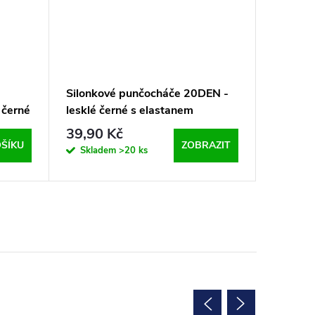
Silonkové punčocháče 20DEN -
Neprůhl
 černé
lesklé černé s elastanem
punčoch
39,90 Kč
109 K
ŠÍKU
ZOBRAZIT
Skladem
>20 ks
Sklad