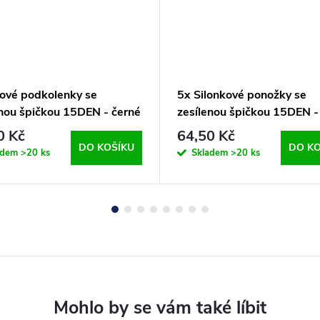
kové podkolenky se
5x Silonkové ponožky se
enou špičkou 15DEN - černé
zesílenou špičkou 15DEN -
 v balení
0 Kč
64,50 Kč
DO KOŠÍKU
DO KO
adem
>20 ks
Skladem
>20 ks