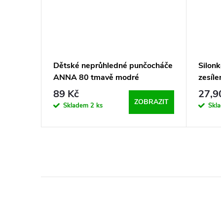
e
Dětské neprůhledné punčocháče
Silon
 - černé
ANNA 80 tmavě modré
zesíl
2 páry
89 Kč
27,9
KOŠÍKU
ZOBRAZIT
Skladem
2 ks
Skl