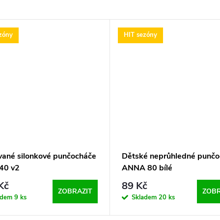
zóny
HIT sezóny
vané silonkové punčocháče
Dětské neprůhledné punč
40 v2
ANNA 80 bílé
Kč
89 Kč
ZOBRAZIT
ZOBR
adem
9 ks
Skladem
20 ks