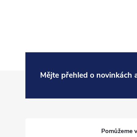
Z
Mějte přehled o novinkách
á
p
a