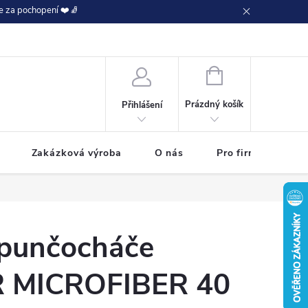
e za pochopení ❤️🧦
NÁKUPNÍ
KOŠÍK
Prázdný košík
Přihlášení
Zakázková výroba
O nás
Pro firmy
 punčocháče
 MICROFIBER 40