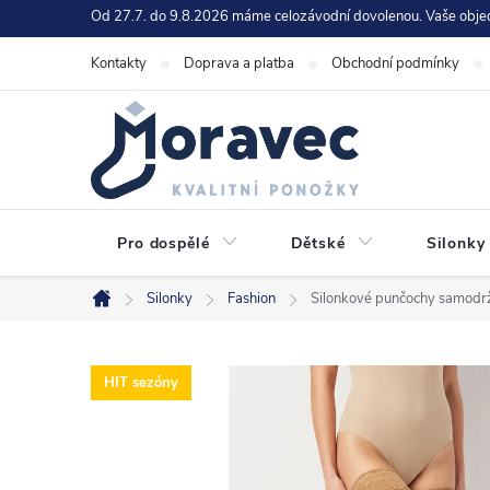
Přejít
Od 27.7. do 9.8.2026 máme celozávodní dovolenou. Vaše obje
na
Kontakty
Doprava a platba
Obchodní podmínky
obsah
Pro dospělé
Dětské
Silonky
Silonky
Fashion
Silonkové punčochy samodrž
Domů
HIT sezóny