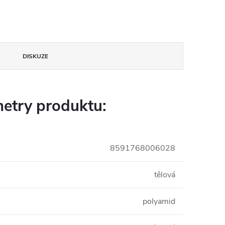
DISKUZE
etry produktu:
8591768006028
tělová
polyamid