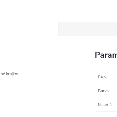
Param
né krajkou.
EAN
:
Barva
:
Materiál
: