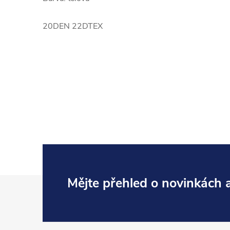
20DEN 22DTEX
Z
Mějte přehled o novinkách
á