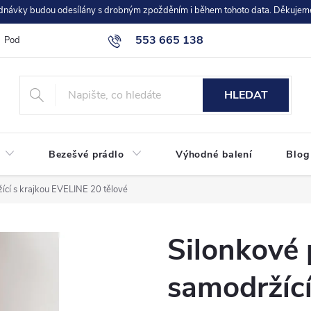
dnávky budou odesílány s drobným zpožděním i během tohoto data. Děkujem
553 665 138
Podmínky ochrany osobních údajů
objednavky@moravec-cz.com
HLEDAT
Bezešvé prádlo
Výhodné balení
Blog
ící s krajkou EVELINE 20 tělové
Silonkové
samodržící