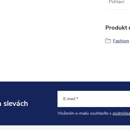
Pohlaví
:
Produkt n
Fashion
E-mail
a slevách
Vložením e-mailu souhlasíte s
podmínka