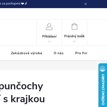
e za pochopení ❤️🧦
NÁKUPNÍ
KOŠÍK
Prázdný košík
Přihlášení
Zakázková výroba
O nás
Pro firmy
 punčochy
 s krajkou