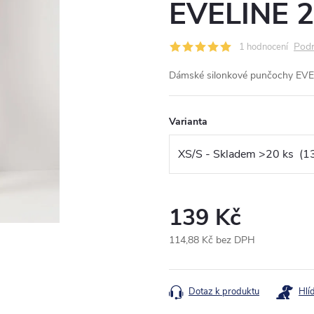
EVELINE 2
Podr
1 hodnocení
Dámské silonkové punčochy EVEL
Varianta
139 Kč
114,88 Kč bez DPH
Měrná
cena:
Dotaz k produktu
Hlí