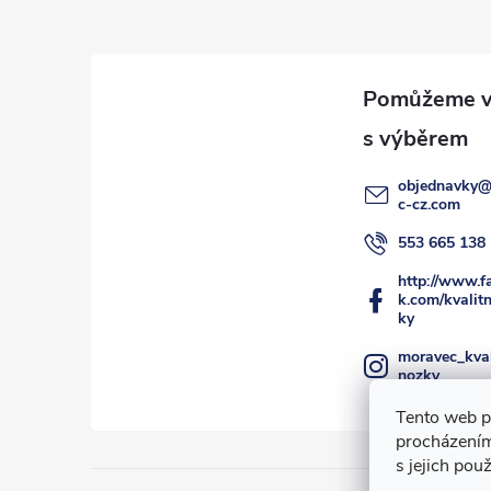
p
a
t
í
objednavky
c-cz.com
553 665 138
http://www.f
k.com/kvalit
ky
moravec_kval
nozky
Tento web p
procházením
s jejich pou