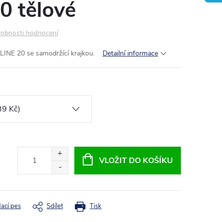
0 tělové
obnosti hodnocení
INE 20 se samodržící krajkou.
Detailní informace
VLOŽIT DO KOŠÍKU
dací pes
Sdílet
Tisk