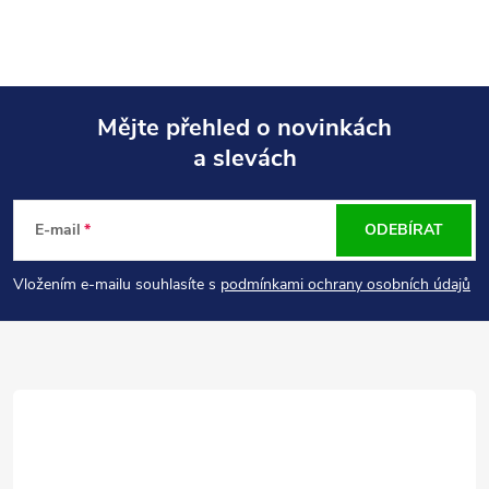
Mějte přehled o novinkách
a slevách
Z
á
E-mail
ODEBÍRAT
p
Vložením e-mailu souhlasíte s
podmínkami ochrany osobních údajů
a
t
í