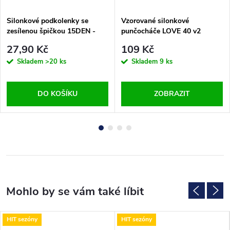
Silonkové podkolenky se
Vzorované silonkové
zesílenou špičkou 15DEN -
punčocháče LOVE 40 v2
černé 2 páry v balení
27,90 Kč
109 Kč
Skladem
>20 ks
Skladem
9 ks
DO KOŠÍKU
ZOBRAZIT
HIT sezóny
HIT sezóny