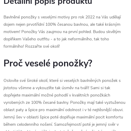
Detailní popis produktu
Bavlněné ponožky s veselými motivy pro rok 2022 na Vás udělají
dojem nejen prvotřídní 100% česanou bavlnou, ale také krásným
motivem! Ponožky Vás zaujmou na první pohled. Budou skvělým
doplňkem Vašeho outfitu - a to jak neformálního, tak toho
formálního! Rozzařte své okolí!
Proč veselé ponožky?
Oslovíte své široké okolí, které si veselých bavlněných ponožek s
jistotou všimne a vykouzlíte tak úsměv na tváři! Sami si tak
dopřejete maximální možné pohodlí v kvalitních ponožkách
vyrobených ze 100% česané bavlny. Ponožky mají také vyztuženou
oblast paty a špice pro maximální odolnost i v té nejtěsnější obuvi.
Jemný šev v oblasti špice poté doplňuje maximální pocit komfortu
během celodenního nošení. Samozřejmostí poté je jemný svěr v