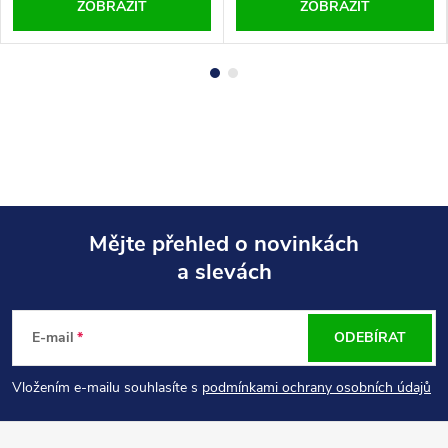
ZOBRAZIT
ZOBRAZIT
Mějte přehled o novinkách
a slevách
Z
á
E-mail
ODEBÍRAT
p
Vložením e-mailu souhlasíte s
podmínkami ochrany osobních údajů
a