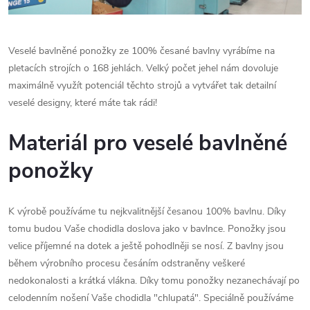
Veselé bavlněné ponožky ze 100% česané bavlny vyrábíme na
pletacích strojích o 168 jehlách. Velký počet jehel nám dovoluje
maximálně využít potenciál těchto strojů a vytvářet tak detailní
veselé designy, které máte tak rádi!
Materiál pro veselé bavlněné
ponožky
K výrobě používáme tu nejkvalitnější česanou 100% bavlnu. Díky
tomu budou Vaše chodidla doslova jako v bavlnce. Ponožky jsou
velice příjemné na dotek a ještě pohodlněji se nosí. Z bavlny jsou
během výrobního procesu česáním odstraněny veškeré
nedokonalosti a krátká vlákna. Díky tomu ponožky nezanechávají po
celodenním nošení Vaše chodidla "chlupatá". Speciálně používáme