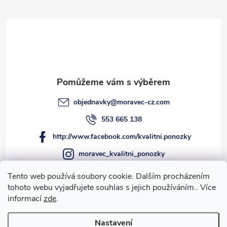
t
í
objednavky
@
moravec-cz.com
553 665 138
http://www.facebook.com/kvalitni.ponozky
moravec_kvalitni_ponozky
Tento web používá soubory cookie. Dalším procházením
tohoto webu vyjadřujete souhlas s jejich používáním.. Více
Informace pro vás
informací
zde
.
Nastavení