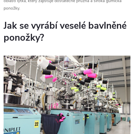
oblasti lýtka, který zajišťuje dostatečně pružná a široká gumička
ponožky.
Jak se vyrábí veselé bavlněné
ponožky?