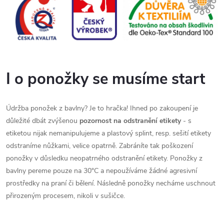
I o ponožky se musíme start
Údržba ponožek z bavlny? Je to hračka!
Ihned po zakoupení je
důležité dbát zvýšenou
pozornost na odstranění etikety
- s
etiketou nijak nemanipulujeme a plastový splint, resp. sešití etikety
odstraníme nůžkami, velice opatrně. Zabráníte tak poškození
ponožky v důsledku neopatrného odstranění etikety. Ponožky z
bavlny pereme pouze na 30°C a nepoužíváme žádné agresivní
prostředky na praní či bělení. Následně ponožky necháme uschnout
přirozeným procesem, nikoli v sušičce.