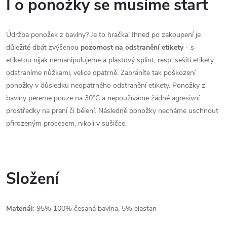
I o ponožky se musíme start
Údržba ponožek z bavlny? Je to hračka!
Ihned po zakoupení je
důležité dbát zvýšenou
pozornost na odstranění etikety
- s
etiketou nijak nemanipulujeme a plastový splint, resp. sešití etikety
odstraníme nůžkami, velice opatrně. Zabráníte tak poškození
ponožky v důsledku neopatrného odstranění etikety. Ponožky z
bavlny pereme pouze na 30°C a nepoužíváme žádné agresivní
prostředky na praní či bělení. Následně ponožky necháme uschnout
přirozeným procesem, nikoli v sušičce.
Složení
Materiál
: 95
% 100% česaná bavlna, 5% elastan