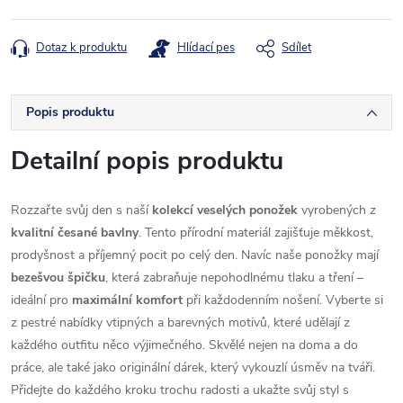
Dotaz k produktu
Hlídací pes
Sdílet
Popis produktu
Detailní popis produktu
Rozzařte svůj den s naší
kolekcí veselých ponožek
vyrobených z
kvalitní česané bavlny
. Tento přírodní materiál zajišťuje měkkost,
prodyšnost a příjemný pocit po celý den. Navíc naše ponožky mají
bezešvou špičku
, která zabraňuje nepohodlnému tlaku a tření –
ideální pro
maximální komfort
při každodenním nošení. Vyberte si
z pestré nabídky vtipných a barevných motivů, které udělají z
každého outfitu něco výjimečného. Skvělé nejen na doma a do
práce, ale také jako originální dárek, který vykouzlí úsměv na tváři.
Přidejte do každého kroku trochu radosti a ukažte svůj styl s