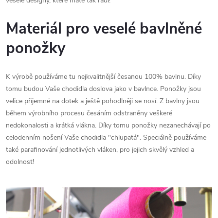
veselé designy, které máte tak rádi!
Materiál pro veselé bavlněné
ponožky
K výrobě používáme tu nejkvalitnější česanou 100% bavlnu. Díky
tomu budou Vaše chodidla doslova jako v bavlnce. Ponožky jsou
velice příjemné na dotek a ještě pohodlněji se nosí. Z bavlny jsou
během výrobního procesu česáním odstraněny veškeré
nedokonalosti a krátká vlákna. Díky tomu ponožky nezanechávají po
celodenním nošení Vaše chodidla "chlupatá". Speciálně používáme
také parafinování jednotlivých vláken, pro jejich skvělý vzhled a
odolnost!