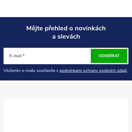
Mějte přehled o novinkách
a slevách
Z
á
E-mail
ODEBÍRAT
p
Vložením e-mailu souhlasíte s
podmínkami ochrany osobních údajů
a
t
í